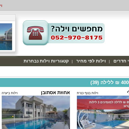
וי
י חדרים
וילות לפי מחיר
קטגוריות וילות נבחרות
ילה (39)
י
אחוזת אסתובן
וילות בנוף כנרת
וילות ביערה
החל מ-‏8500 ₪ ללילה למזמינים 3 לילות
רוב