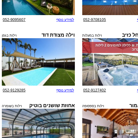
052-9708105
למידע נוסף
052-9095607
ל כזיב
וילה מצודת דוד
וילות במעלות
וילות בגפן
החל מ-‏7500 ₪ ללילה למזמינים 2 לילות
רוב
052-9127402
למידע נוסף
052-9129285
מור
אחוזת שושנים בוטיק
וילות בספסופה
וילות בשומרה