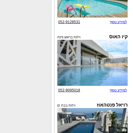
למידע נוסף
052-9128531
קיו האוס
וילות בראש פינה
למידע נוסף
052-9095018
רויאל פנטהאוז
וילות בבת ים