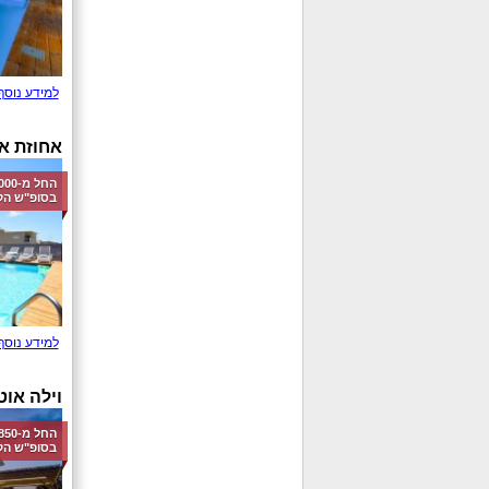
למידע נוסף
אחוזת א
בסופ"ש הק
למידע נוסף
וילה אוט
בסופ"ש הק