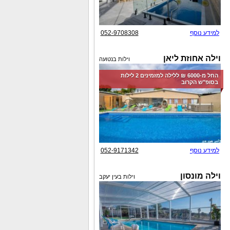
למידע נוסף
052-9708308
וילה אחוזת ליאן
וילות בנטועה
החל מ-‏6000 ₪ ללילה למזמינים 2 לילות
בסופ"ש הקרוב
למידע נוסף
052-9171342
וילה מונסון
וילות בעין יעקב