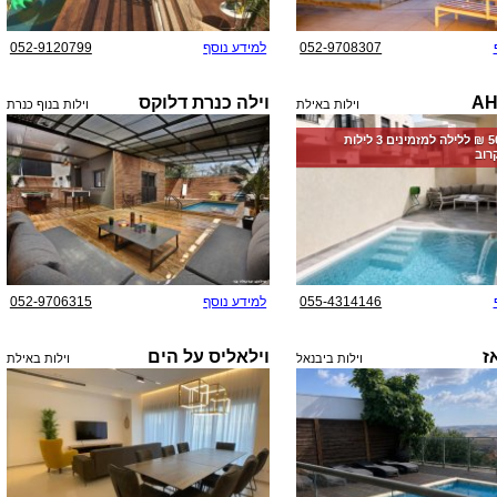
052-9708307
למידע נוסף
052-9120799
וילה כנרת דלוקס
וילות באילת
וילות בנוף כנרת
החל מ-‏5000 ₪ ללילה למזמינים 3 לילות
רוב
055-4314146
למידע נוסף
052-9706315
ז
וילאליס על הים
וילות ביבנאל
וילות באילת