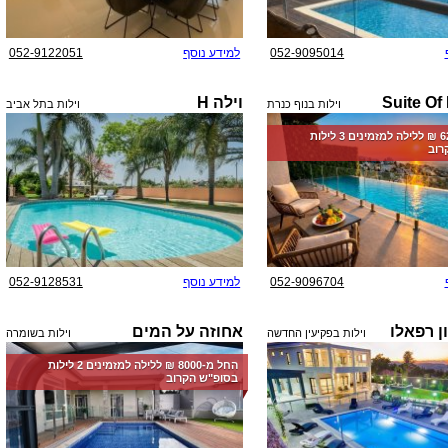
052-9095014
למידע נוסף
052-9122051
Suite Of
וילה H
וילות בנוף כנרת
וילות בתל אביב
החל מ-‏6250 ₪ ללילה למזמינים 3 לילות
רוב
052-9096704
למידע נוסף
052-9128531
ן רפאלו
אחוזה על המים
וילות בפקיעין החדשה
וילות בשומרה
החל מ-‏8000 ₪ ללילה למזמינים 2 לילות
בסופ"ש הקרוב