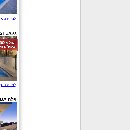
למידע נוסף
גלאס הא
בסופ"ש הק
למידע נוסף
וילה AQUA בוטיק