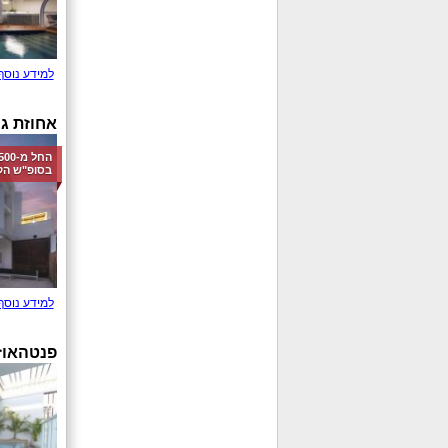
למידע נוסף
אחוזת ג'
בסופ"ש הק
למידע נוסף
פנטהאוז H 42