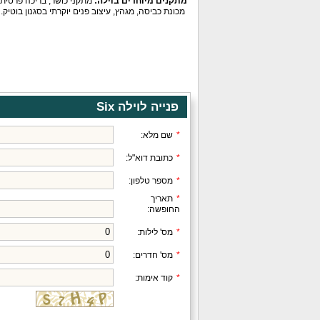
מתקנים מיוחדים בוילה:
מתקני כושר, בריכה פרטית מ
מכונת כביסה, מגהץ, עיצוב פנים יוקרתי בסגנון בוטיק.
פנייה לוילה Six
*
שם מלא:
*
כתובת דוא"ל:
*
מספר טלפון:
*
תאריך
החופשה:
*
מס' לילות:
*
מס' חדרים:
*
קוד אימות: