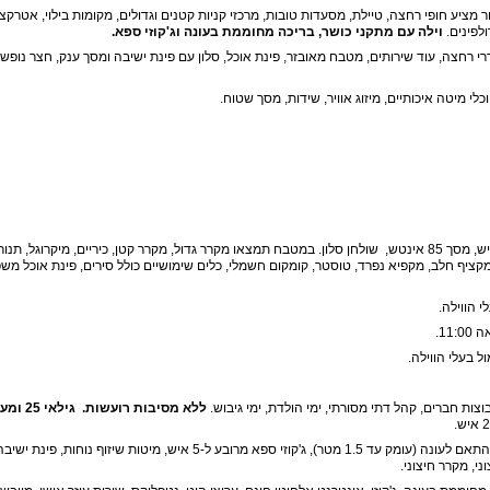
ר מציע חופי רחצה, טיילת, מסעדות טובות, מרכזי קניות קטנים וגדולים, מקומות בילוי, אטרקצי
לפינים.
וילה עם מתקני כושר, בריכה מחוממת בעונה וג'קוזי ספא.
רי שינה זוגיים מתוכם 2 סוויטות, 4 חדרי רחצה, עוד שירותים, מטבח מאובזר, פינת אוכל, סלון עם פינת ישיבה ומסך ענק, חצר נופש
כלי מיטה איכותיים, מיזוג אוויר, שידות, מסך שטוח.
סלון עם פינת ישיבה יוקרתית ל-10 איש, מסך 85 אינטש, שולחן סלון. במטבח תמצאו מקרר גדול, מקרר קטן, כיריים, מיקרוגל, ת
 מקציף חלב, מקפיא נפרד, טוסטר, קומקום חשמלי, כלים שימושיים כולל סירים, פינת אוכל מ
לי הווילה.
ל בעלי הווילה.
וצות חברים, קהל דתי מסורתי, ימי הולדת, ימי גיבוש.
ללא מסיבות רועשות. גילאי 25 ומעלה.
בריכה פרטית מרעננת / מחוממת בהתאם לעונה (עומק עד 1.5 מטר), ג'קוזי ספא מרובע ל-5 איש, מיטות שיזוף נוחות, 