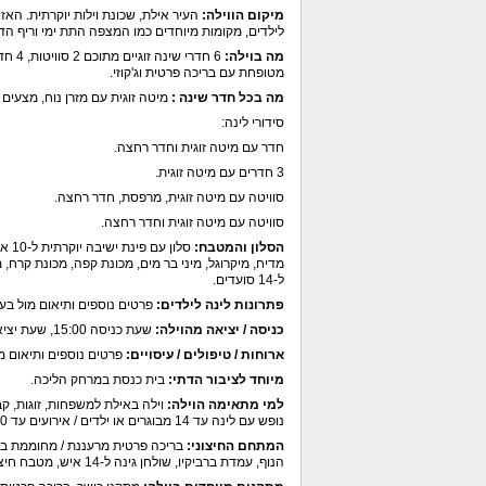
מיקום הווילה:
העיר אילת, שכונת וילות יוקרתית. האזו
לילדים, מקומות מיוחדים כמו המצפה התת ימי וריף הדו
מה בוילה:
6 חד
מטופחת עם בריכה פרטית וג'קוזי.
מה בכל חדר שינה :
מיטה זוגית עם מזרן נוח, מצעים ו
סידורי לינה:
חדר עם מיטה זוגית וחדר רחצה.
3 חדרים עם מיטה זוגית.
סוויטה עם מיטה זוגית, מרפסת, חדר רחצה.
סוויטה עם מיטה זוגית וחדר רחצה.
הסלון והמטבח:
מדיח, מיקרוגל, מיני בר מים, מכונת קפה, מכונת קרח,
ל-14 סועדים.
פתרונות לינה לילדים:
פרטים נוספים ותיאום מול בע
כניסה / יציאה מהוילה:
שעת כניסה 15:00, שעת יציאה 11:00.
ארוחות / טיפולים / עיסויים:
פרטים נוספים ותיאום מו
מיוחד לציבור הדתי:
בית כנסת במרחק הליכה.
למי מתאימה הוילה:
וילה באילת למשפחות, זוגות, קב
נופש עם לינה עד 14 מבוגרים או ילדים / אירועים עד 20 איש.
המתחם החיצוני:
הנוף, עמדת ברביקיו, שולחן גינה ל-14 איש, מטבח חיצוני, מקרר חיצוני.