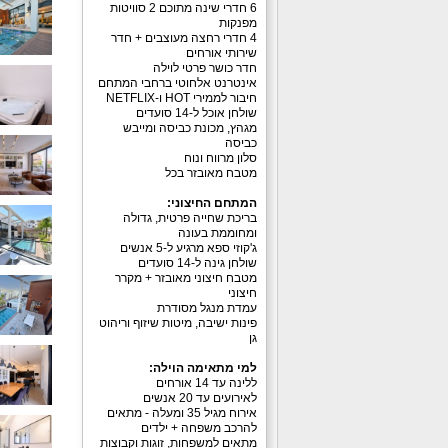
6 חדרי שינה מתוכם 2 סוויטות
מפנקות
4 חדרי רחצה מעוצבים + חדר
שירותי אורחים
חדר כושר פרטי לוילה
אינטרנט אלחוטי ברחבי המתחם
חיבור לממירי HOT ו-NETFLIX
שולחן אוכל ל-14 סועדים
מגהץ, מכונת כביסה ומייבש
כביסה
סלון מרווח ונוח
מטבח מאובזר בכל
המתחם החיצוני:
בריכת שחייה פרטית, גדולה
ומחוממת בעונה
ג'קוזי ספא מרגיע ל-5 אנשים
שולחן גינה ל-14 סועדים
מטבח חיצוני מאובזר + מקרר
חיצוני
עמדת מנגל מסודרת
פינות ישיבה, מיטות שיזוף וריהוט
גן
למי מתאימה הוילה:
ללינה עד 14 אורחים
לאירועים עד 20 אנשים
אירוח מגיל 35 ומעלה - מתאים
להרכב משפחה + ילדים
מתאים למשפחות, זוגות וקבוצות