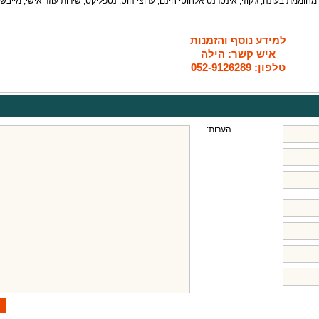
חוממת בעונה, ג'קוזי, אינטרנט אלחוטי חינם, ערוצי הוט, נטפליקס, שירות עוזר אישי, מייבש
למידע נוסף והזמנות
איש קשר: הילה
טלפון: 052-9126289
הערות: