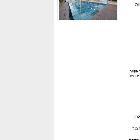
ות
נור אפייה,
שפחתית
פינת ישיבה מול