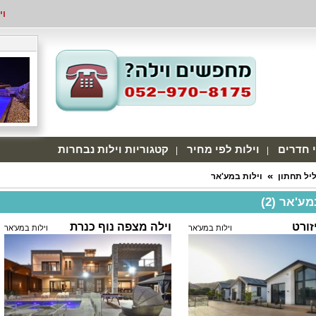
וי
י חדרים
וילות לפי מחיר
קטגוריות וילות נבחרות
ליל תחתון
וילות במע'אר
ע'אר (2)
זורט
וילה מצפה נוף כנרת
וילות במע'אר
וילות במע'אר