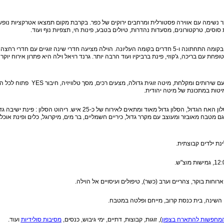
וצר נשימה עם אווירה פסטורלית ומרחבים ירוקים של כפר. בקרבת מקום תמצאו אטרקציות נופ
וסים, טרקטורונים, מסעדות נהדרות, טיולים בטבע, פינות חי, תצפיות נוף ועוד.
שתי קומות של מבנה מפואר עם 3 חדרים בקומה התחתונה ו-5 חדרים בקומה העליונה. הוילה מציעה חדרי שינה זוגיים עם חדרי רחצה
חת עם בריכה, ג'קוזי, פינת ברביקיו ועוד הרבה יותר. גרנד רויאל וילה היא פתרון אירוח יוקר
עיצוב מודרני יוקרתי, חדר רחצה מפנק עם שירותים ומקלחת, מיטה זוגית גדולה, מצעים 
מיטות במתכונת של מיטה יהודית.
סלון מעוצב בסגנון מודרני הדומה לסלון האח הגדול, הסלון גדול מאוד ומתאים לאירוח של כ-25 איש. ריהוט הסלון : פי
סנוקר. הוילה כוללת גם מטבח מאובזר ומעוצב עם מקרר גדול, כיריים חשמליים, בר מים, מיקרוגל, כלים ופינת אוכ
נת ילדים קבוצתית.
חות בוקר, צהריים וערב (כשר), טיפולים ועיסויים אל הוילה.
שינה, בית כנסת קרוב, מייחם ופלטה במטבח.
המחפשות להתארח בצפון
), זוגות, קבוצות, דתיים, ימי גיבוש, כנסים,
מסיבות סולידיות
ועוד.