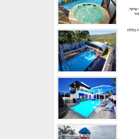
שיזוף,
וני
ויאל וילה מציעה גם שולחן אוכל ל-30 איש. הוילה כוללת