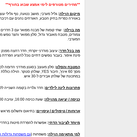
**מחירים מטורפים לימי אמצע שבוע בחורף**
מיקום הוילה
:
גליל מערבי, מושב נטועה, נוף גלילי ע
באווירה כפרית בחיק הטבע, האורחים נהנים עם רכיבת ס
מה בוילה
:
צמודים, מטבח מאובזר גדול, סלון מפואר וחצר נופש מטופ
המערבי.
מה בכל חדר
:
פינת איפור. בעבור נופשים דתיים נוכל להציע הפרדת 
המטבח והסלון
:
מסך 60 אינץ', חיבור YES, שולחן 
במתכונת של שולחן אבירים ל-30 איש.
פתרונות לינה לילדים
:
חדר גלריה בקומה השנייה ללי
כניסה / יציאה מהוילה
:
שעת כניסה 16:00, עזיבה 12:00, גמישות מוצ"ש.
ארוחות / טיפולים / עיסויים
:
בתיאום ותשלום מראש ארו
מיוחד לציבור הדתי
:
אפשרות להפרדת מיטות בחדרי ה
למי מתאימה הוילה
:
משפחות (
גם משפחות גדולות 