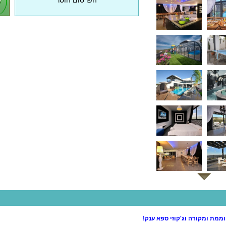
הפרסום הוסר
וממת ומקורה וג'קוזי ספא ענק!