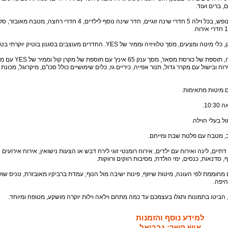
ם, ברים ועוד.
מתחם וילאה וילות יוקרה מורכב מ-2 וילות נופש, בכל וילה 5 חדרי שינה זוגיים, חדר שינה נוסף לילדים, 4 חדרי רח
 טלוויזיה וממיר של YES. החדרים מעוצבים בסגנון בוטיק יוקרתי בטוב טעם.
סלון עם פינת ישיבה יוקרתית מרהיבה, תוספת של כורסת מסאז', מסך ענק 65 אינץ' עם 
ח ובישול עם מקרר גדול, תנור אפייה, כיריים גז, כלים שימושיים כולל סכו"ם, מיקרוגל, מכונת
ם מיטות מתאימות.
ל בעלי הוילה.
, מטבח עם פלטת שבת ומייחם.
תיים, לינה ואירוח עם ילדים, אירוח רומנטי זוגי לירח דבש או הצעות נישואין, אירוח אירועים
 סדנאות, כנסים, ימי הולדת, מסיבות רווקים ורווקות.
חוממת לפי העונה, מיטות שיזוף, פינות ישיבה מול הנוף, עמדת ברביקיו מאובזרת, טניס שול
היפה.
 הביטו בתמונות ותגלו בעצמכם עד כמה מתחם וילאה וילות יוקרה מושקע, מטופח ומיוחד.
למידע נוסף והזמנות
איש קשר: גבריאל