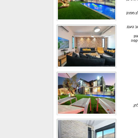
צה, מטבח מאובזר, סלון מפנק
תוספת של מקרן קול וממיר של YES עם מגוון
 קפה
חן,