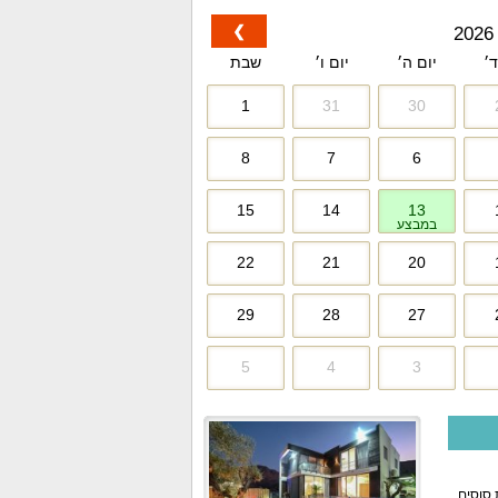
❯
ד׳
יום ה׳
יום ו׳
שבת
1
31
30
8
7
6
15
14
13
במבצע
22
21
20
29
28
27
5
4
3
 סוסים,