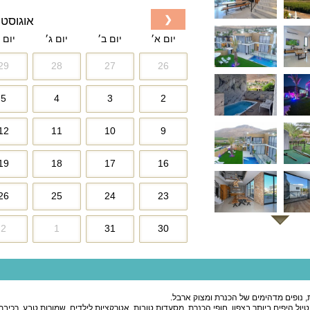
❮
אוגוסט 2026
יום א׳
יום ב׳
יום ג׳
יום 
29
28
27
26
5
4
3
2
12
11
10
9
19
18
17
16
26
25
24
23
2
1
31
30
, נופים מדהימים של הכנרת ומצוק ארבל.
 היפים ביותר בצפון, חופי הכנרת, מסעדות טובות, אטרקציות לילדים, שמורות טבע, רכיבת