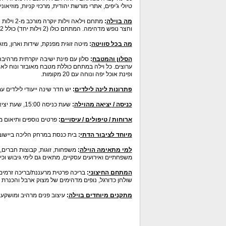
טיולי ג'יפים, אתרי מורשת יהודית, מרכזי קניות, מוזיאוני
מה בוילה
:
וחצר נופש מדהימה. המתחם כולו (2 וילות יחד) כולל 12 חדרי אירוח.
מה בכל סוויטה
:
מיטה זוגית מפנקת, שידות וארון, מזגן, כלי מיטה ומצעים, מסך
הסלון והמטבח
:
ערוצים. כל וילה במתחם כוללת מטבח מאובזר ונוח לאירו
ופינת אוכל יפה ונוחה עם 20 מקומות.
פתרונות לינה לילדים
:
יש חדר שינה ייעודי לילדים ע
כניסה
/
יציאה מהוילה
:
שעת כניסה 15:00, שעת יציאה 10:30.
ארוחות
/
טיפולים
/
עיסויים
:
פרטים נוספים ותיאום מו
מיוחד לציבור הדתי
:
בית כנסת במרחק הליכה ביישוב
למי מתאימה הוילה
:
משפחות, זוגות, קבוצות חברים, ד
משפחתיים ואירועים עסקיים, מתאים גם לימי גיבוש וכיף,
המתחם החיצוני
:
בריכה פרטית מרעננת/בריכה זרמים מ
שולחן כדורגל, נופים מדהימים של מצוק ארבל והכנרת 
מתקנים מיוחדים בוילה
:
עיצוב פנים מרהיב ומושקע,