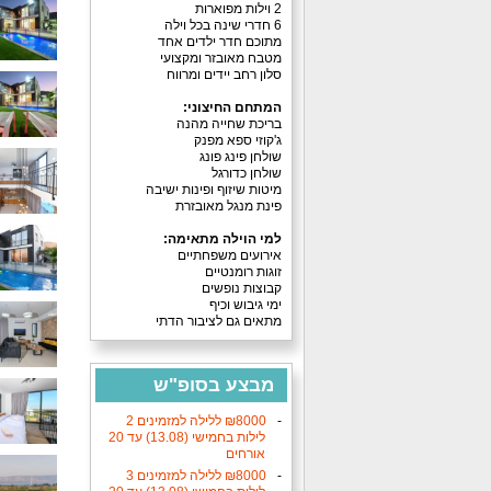
2 וילות מפוארות
6 חדרי שינה בכל וילה
מתוכם חדר ילדים אחד
מטבח מאובזר ומקצועי
סלון רחב יידים ומרווח
המתחם החיצוני:
בריכת שחייה מהנה
ג'קוזי ספא מפנק
שולחן פינג פונג
שולחן כדורגל
מיטות שיזוף ופינות ישיבה
פינת מנגל מאובזרת
למי הוילה מתאימה:
אירועים משפחתיים
זוגות רומנטיים
קבוצות נופשים
ימי גיבוש וכיף
מתאים גם לציבור הדתי
מבצע בסופ"ש
הקרוב
8000‏₪ ללילה למזמינים 2
לילות בחמישי (13.08) עד 20
אורחים
8000‏₪ ללילה למזמינים 3