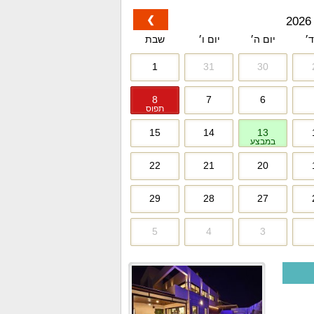
❯
ד׳
יום ה׳
יום ו׳
שבת
1
31
30
8
7
6
תפוס
15
14
13
במבצע
22
21
20
29
28
27
5
4
3