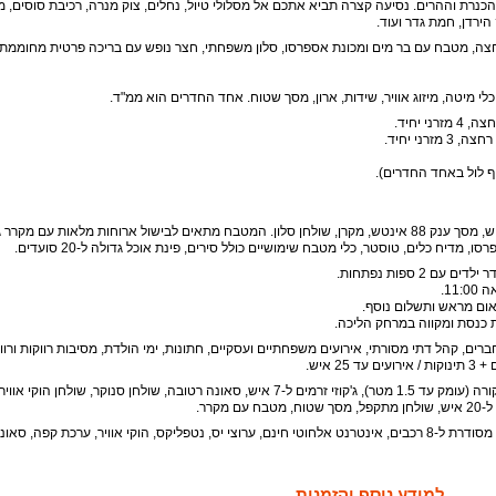
ל הכנרת וההרים. נסיעה קצרה תביא אתכם אל מסלולי טיול, נחלים, צוק מנרה, רכיבת סוסים, 
 הירדן, חמת גדר ועוד.
ה זוגיים, חדר ילדים, 5 חדרי רחצה, מטבח עם בר מים ומכונת אספרסו, סלון משפחתי, חצר נופש עם בריכה פרטית מחוממ
כלי מיטה, מיזוג אוויר, שידות, ארון, מסך שטוח. אחד החדרים הוא ממ"ד.
ני יחיד.
מזרני יחיד.
סלון עם פינת ישיבה מרווחת ל-20 איש, מסך ענק 88 אינטש, מקרן, שולחן סלון. המטבח מתאים לבישול ארוחות מלאות עם מקרר
ם 2 ספות נפתחות.
אום מראש ותשלום נוסף.
 כנסת ומקווה במרחק הליכה.
רים, קהל דתי מסורתי, אירועים משפחתיים ועסקיים, חתונות, ימי הולדת, מסיבות רווקות ורווק
בריכה מחוממת בעונה, מגודרת ומקורה (עומק עד 1.5 מטר), ג'קוזי זרמים ל-7 איש, סאונה רטובה, שולחן סנוקר, שולחן ה
קרר.
שולחן סנוקר, חנייה פרטית מסודרת ל-8 רכבים, אינטרנט אלחוטי חינם, ערוצי יס, נטפליקס, הוקי אוויר, ערכת קפה, סא
למידע נוסף והזמנות