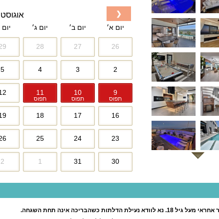
❮
אוגוסט 2026
יום א׳
יום ב׳
יום ג׳
יום 
29
28
27
26
5
4
3
2
12
11
10
9
תפוס
תפוס
תפוס
19
18
17
16
26
25
24
23
2
1
31
30
תות כשהבריכה אינה תחת השגחה.