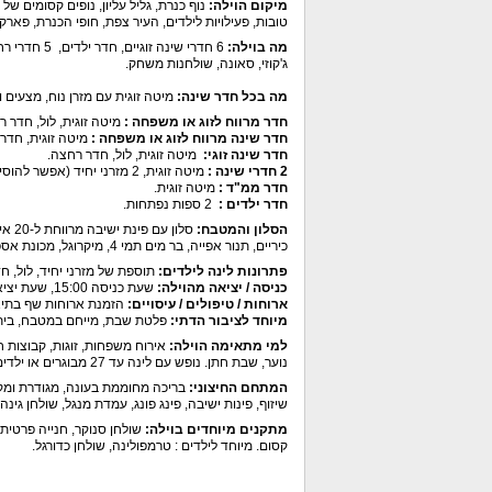
מיקום הוילה:
נוף כנרת, גליל עליון, נופים קסומים ש
טובות, פעילויות לילדים, העיר צפת, חופי הכנרת, פארק
מה בוילה:
6 חדרי שינ
ג'קוזי, סאונה, שולחנות משחק.
מה בכל חדר שינה:
מיטה זוגית עם מזרן נוח, מצעים ו
חדר מרווח לזוג או משפחה :
מיטה זוגית, לול, חדר רחצה, 4 מזר
חדר שינה מרווח לזוג או משפחה :
מיטה זוגית, חדר רחצה, 3 
חדר שינה זוגי:
מיטה זוגית, לול, חדר רחצה.
2 חדרי שינה :
מיטה זוגית, 2 מזרני יחיד (אפשר להוסיף לול באחד החדרים).
חדר ממ"ד :
מיטה זוגית.
חדר ילדים :
2 ספות נפתחות.
הסלון והמטבח:
כיריים, תנור אפייה, בר מים תמי 4, מיקרוגל, מכונת אספרסו, מדיח כלים, טוסטר, כלי מטבח שימושיים כולל סירים, פינת אוכל גדולה ל-20 סועדים.
פתרונות לינה לילדים:
תוספת של מזרני יחיד, לול, חדר ילדים ע
כניסה / יציאה מהוילה:
שעת כניסה 15:00, שעת יציאה 11:00.
ארוחות / טיפולים / עיסויים:
הזמנת ארוחות שף בתי
מיוחד לציבור הדתי:
פלטת שבת, מייחם במטבח, בית
למי מתאימה הוילה:
אירוח משפחות, זוגות, קבוצות חב
נוער, שבת חתן. נופש עם לינה עד 27 מבוגרים או ילדים + 3 תינוקות / אירועים עד 25 איש.
המתחם החיצוני:
שיזוף, פינות ישיבה, פינג פונג, עמדת מנגל, שולחן גינה ל-20 איש, שולחן מתקפל, מסך שטוח, מטבח עם מ
מתקנים מיוחדים בוילה:
קסום. מיוחד לילדים : טרמפולינה, שולחן כדורגל.