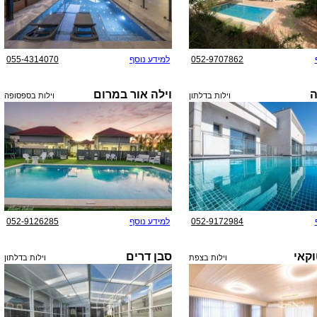
052-9707862
למידע נוסף
055-4314070
ה
וילה אור במרום
וילות בדלתון
וילות בספסופה
052-9172984
למידע נוסף
052-9126285
וקאי
סבן דרים
וילות בצפת
וילות בדלתון